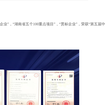
企业”，“湖南省五个
100
重点项目”，“贯标企业”，荣获“第五届