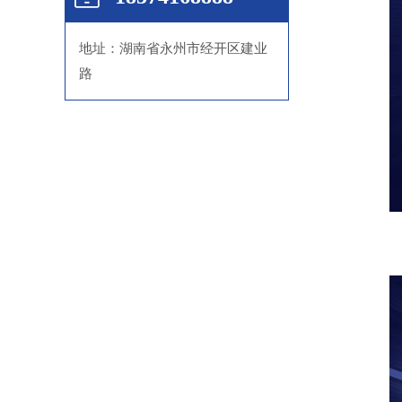
地址：湖南省永州市经开区建业
路