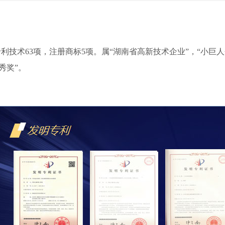
专利技术
63
项，注册商标
5
项。属“湖南省高新技术企业”，“小巨人
秀奖”。